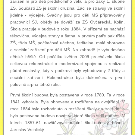
zařízením pro děti předškolního věku a pro žáky 1. stupně
ZŠ. Součástí ZŠ je školní družina. Žáci se stravují ve školní
jídelně - výdejně. Svačiny jsou pro děti MŠ připravovány
pracovnicí ŠJ, obědy se dováží ze ZŠ Ovčárecká, Kolín.
Škola pracuje v budově z roku 1884. V přízemí se nachází
tělocvična, výdejna stravy a šatna, v prvním patře pak třída
ZŠ, třída MŠ, počítačová učebna, ředitelna, malá sborovna
a sociální zařízení pro děti MŠ. Na zahradě je vybudováno
dětské hřiště. Od počátku května 2009 procházela škola
celkovou rekonstrukcí a modernizací spojenou s realizací
půdní vestavby, kdy v podkroví byly vybudovány 2 třídy a
sociální zařízení. Rekonstrukce byla dokončena v první
polovině srpna téhož roku.
První školní budova byla postavena v roce 1780. Ta v roce
1841 vyhořela. Byla obnovena a rozšířena na dvojtřídní. V
roce 1884 bylo rozhodnuto o rozšíření školy na trojtřídní a
byla postavena budova nová, ve které škola sídlí dodnes. V
letech 1857-61 navštěvoval místní školu český básník
Jaroslav Vrchlický.