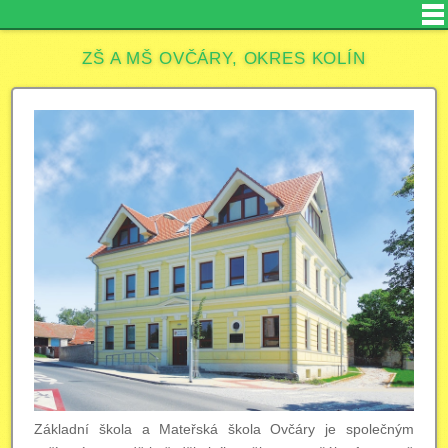
ZŠ A MŠ OVČÁRY, OKRES KOLÍN
Základní škola a Mateřská škola Ovčáry je společným