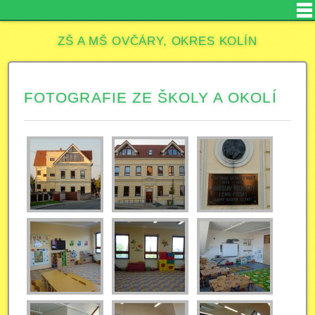
ZŠ A MŠ OVČÁRY, OKRES KOLÍN
FOTOGRAFIE ZE ŠKOLY A OKOLÍ